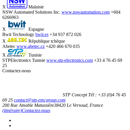
X
Malaisie
NSW Automated Solutions Inc.
www.nswautomation.com
+604
6266963
X
Espagne
Bwit Technology
bwit.es
+34 937 872 026
X
République tchèque
Abetec
www.abetec.cz
+420 466 670 035
X
Tunisie
STPElectronics Tunisie
www.stp-electronics.com
+33 4 76 45 69
25
Contactez-nous
STP Concept
Tél :
+33 (0)4 76 45
69 25
contact@stp-emcgroup.com
200 Rue Amable Matussière
38420
Le Versoud, France
(itinéraire)
Contactez-nous