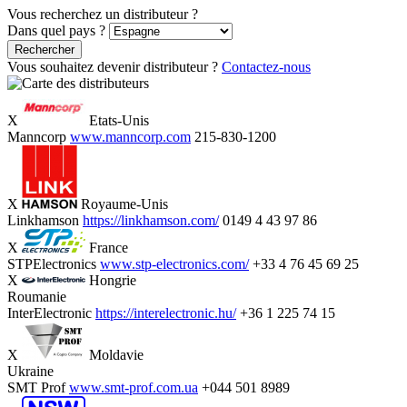
Vous recherchez un distributeur ?
Dans quel pays ?
Rechercher
Vous souhaitez devenir distributeur ?
Contactez-nous
X
Etats-Unis
Manncorp
www.manncorp.com
215-830-1200
X
Royaume-Unis
Linkhamson
https://linkhamson.com/
0149 4 43 97 86
X
France
STPElectronics
www.stp-electronics.com/
+33 4 76 45 69 25
X
Hongrie
Roumanie
InterElectronic
https://interelectronic.hu/
+36 1 225 74 15
X
Moldavie
Ukraine
SMT Prof
www.smt-prof.com.ua
+044 501 8989