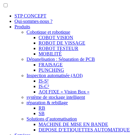
STP CONCEPT
Qui-sommes-nous ?
Produits
Cobotique et robotique
COBOT VISION
ROBOT DE VISSAGE
ROBOT TESTEUR
MOBILITÉ
Dépanelisation : Séparation de PCB
FRAISAGE
PUNCHING
Inspection automatisée (AOI)
IS-S²
IS-C²
AOI FIXE « Vision Box »
système de stockage intelligent
réparation & rebillage
RB
SB
Solutions d’automatisation
MACHINE DE MISE EN BANDE
DEPOSE D’ETIQUETTES AUTOMATIQUE