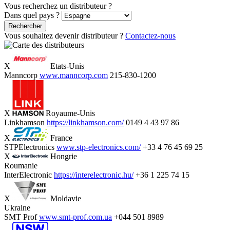
Vous recherchez un distributeur ?
Dans quel pays ?
Rechercher
Vous souhaitez devenir distributeur ?
Contactez-nous
X
Etats-Unis
Manncorp
www.manncorp.com
215-830-1200
X
Royaume-Unis
Linkhamson
https://linkhamson.com/
0149 4 43 97 86
X
France
STPElectronics
www.stp-electronics.com/
+33 4 76 45 69 25
X
Hongrie
Roumanie
InterElectronic
https://interelectronic.hu/
+36 1 225 74 15
X
Moldavie
Ukraine
SMT Prof
www.smt-prof.com.ua
+044 501 8989