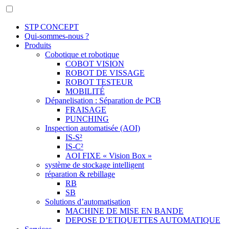
STP CONCEPT
Qui-sommes-nous ?
Produits
Cobotique et robotique
COBOT VISION
ROBOT DE VISSAGE
ROBOT TESTEUR
MOBILITÉ
Dépanelisation : Séparation de PCB
FRAISAGE
PUNCHING
Inspection automatisée (AOI)
IS-S²
IS-C²
AOI FIXE « Vision Box »
système de stockage intelligent
réparation & rebillage
RB
SB
Solutions d’automatisation
MACHINE DE MISE EN BANDE
DEPOSE D’ETIQUETTES AUTOMATIQUE