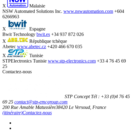
X
Malaisie
NSW Automated Solutions Inc.
www.nswautomation.com
+604
6266963
X
Espagne
Bwit Technology
bwit.es
+34 937 872 026
X
République tchèque
Abetec
www.abetec.cz
+420 466 670 035
X
Tunisie
STPElectronics Tunisie
www.stp-electronics.com
+33 4 76 45 69
25
Contactez-nous
STP Concept
Tél :
+33 (0)4 76 45
69 25
contact@stp-emcgroup.com
200 Rue Amable Matussière
38420
Le Versoud, France
(itinéraire)
Contactez-nous